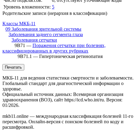
Число подклассов:
0, отсутствуют уточняющие коды
Уровень вложенности:
5
Родительские записи (иерархия в классификации)
Классы МКБ-11
09 Заболевания зрительной системы
Заболевания заднего сегмента глаза
Заболевания сетчатки
9B71 —
Поражения сетчатки при болезнях,
классифицированных в других рубриках
9B71.1 — Гипертоническая ретинопатия
Печатать
МКБ-11 для ведения статистики смертности и заболеваемости.
Глобальный стандарт для диагностической информации о
здоровье.
Официальный источник данных: Всемирная организация
здравоохранения (ВОЗ), сайт https://icd.who.int/ru. Версия:
01/2026.
mkb11.online — международная классификация болезней 11-го
пересмотра. Онлайн-версия с поиском болезней по коду и
расшифровкой.