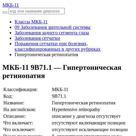
МКБ-11
Классы МКБ-11
09 Заболевания зрительной системы
Заболевания заднего сегмента глаза
Заболевания сетчатки
Поражения сетчатки при болезнях,
классифицированных в других рубриках
Гипертоническая ретинопатия
МКБ-11
9B71.1 — Гипертоническая
ретинопатия
Классификация:
МКБ-11
Код:
9B71.1
Название:
Гипертоническая ретинопатия
На английском:
Hypertensive retinopathy
Описание:
описание у диагноза отсутствует
Что включает:
отсутствуют включающие позиции
Что исключает:
отсутствуют исключающие позиции