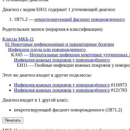
Диагноз с кодом EH11 содержит 1 уточняющий диагноз:
1B71.2 —
некротизирующий фасциит новорожденного
Родительские записи (иерархия в классификации)
Классы МКБ-11
01 Некоторые инфекционные и паразитарные болезни
Инфекции плода или новорожденного
KA65 —
Неонатальные инфекции некоторых уточненных 
Инфекция кожных покровов у новорождённого
EH11 — Гнойные инфекции кожных покровов у новоро
Этот же диагноз входит в другие подклассы:
Инфекция кожных покровов у новорождённого
#116973
Инфекция кожных покровов у новорождённого
#121783
Диагноз входит в 1 другой класс.
некротизирующий фасциит новорожденного (
1B71.2
)
Печатать