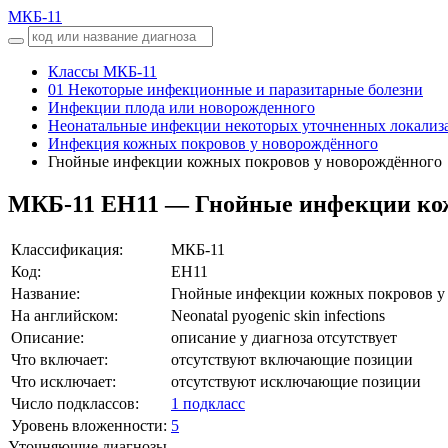
МКБ-11
Классы МКБ-11
01 Некоторые инфекционные и паразитарные болезни
Инфекции плода или новорожденного
Неонатальные инфекции некоторых уточненных локализ
Инфекция кожных покровов у новорождённого
Гнойные инфекции кожных покровов у новорождённого
МКБ-11
EH11 — Гнойные инфекции кож
Классификация:
МКБ-11
Код:
EH11
Название:
Гнойные инфекции кожных покровов у
На английском:
Neonatal pyogenic skin infections
Описание:
описание у диагноза отсутствует
Что включает:
отсутствуют включающие позиции
Что исключает:
отсутствуют исключающие позиции
Число подклассов:
1 подкласс
Уровень вложенности:
5
Уточняющие диагнозы