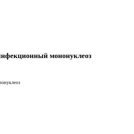
инфекционный мононуклеоз
нонуклеоз