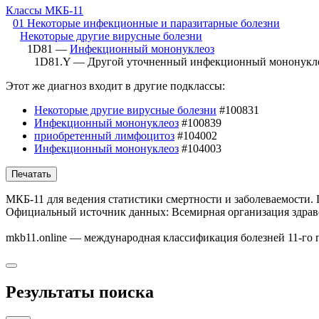
Классы МКБ-11
01 Некоторые инфекционные и паразитарные болезни
Некоторые другие вирусные болезни
1D81 —
Инфекционный мононуклеоз
1D81.Y — Другой уточненный инфекционный мононукл
Этот же диагноз входит в другие подклассы:
Некоторые другие вирусные болезни
#100831
Инфекционный мононуклеоз
#100839
приобретенный лимфоцитоз
#104002
Инфекционный мононуклеоз
#104003
Печатать
МКБ-11 для ведения статистики смертности и заболеваемости.
Официальный источник данных: Всемирная организация здравоохра
mkb11.online — международная классификация болезней 11-го 
Результаты поиска