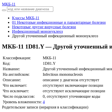
МКБ-11
Классы МКБ-11
01 Некоторые инфекционные и паразитарные болезни
Некоторые другие вирусные болезни
Инфекционный мононуклеоз
Другой уточненный инфекционный мононуклеоз
МКБ-11
1D81.Y — Другой уточненный 
Классификация:
МКБ-11
Код:
1D81.Y
Название:
Другой уточненный инфекционный мо
На английском:
Infectious mononucleosis
Описание:
описание у диагноза отсутствует
Что включает:
отсутствуют включающие позиции
Что исключает:
отсутствуют исключающие позиции
Число подклассов:
0, отсутствуют уточняющие коды
Уровень вложенности:
4
Родительские записи (иерархия в классификации)