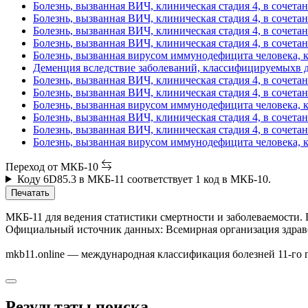
Болезнь, вызванная ВИЧ, клиническая стадия 4, в сочета
Болезнь, вызванная ВИЧ, клиническая стадия 4, в сочета
Болезнь, вызванная ВИЧ, клиническая стадия 4, в сочета
Болезнь, вызванная ВИЧ, клиническая стадия 4, в сочета
Болезнь, вызванная вирусом иммунодефицита человека, к
Деменция вследствие заболеваний, классифицируемыхв д
Болезнь, вызванная ВИЧ, клиническая стадия 4, в сочета
Болезнь, вызванная ВИЧ, клиническая стадия 4, в сочета
Болезнь, вызванная вирусом иммунодефицита человека, к
Болезнь, вызванная ВИЧ, клиническая стадия 4, в сочета
Болезнь, вызванная ВИЧ, клиническая стадия 4, в сочета
Болезнь, вызванная вирусом иммунодефицита человека, к
Переход от МКБ-10
Коду 6D85.3 в МКБ-11 соответствует 1 код в МКБ-10.
Печатать
МКБ-11 для ведения статистики смертности и заболеваемости.
Официальный источник данных: Всемирная организация здравоохра
mkb11.online — международная классификация болезней 11-го 
Результаты поиска