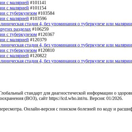
нии с малярией
#101141
нии с малярией
#101154
нии с туберкулезом
#103584
нии с малярией
#103596
линическая стадия 4, без упоминания о туберкулезе или малярии
ругих разделах
#106259
нии с туберкулезом
#120367
нии с малярией
#120379
линическая стадия 4, без упоминания о туберкулезе или малярии
нии с туберкулезом
#120810
нии с малярией
#120822
линическая стадия 4, без упоминания о туберкулезе или малярии
 Глобальный стандарт для диагностической информации о здоров
нения (ВОЗ), сайт https://icd.who.int/ru. Версия: 01/2026.
пересмотра. Онлайн-версия с поиском болезней по коду и расши