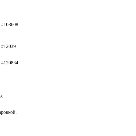
#103608
#120391
#120834
ье.
фровкой.