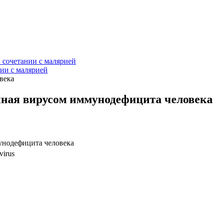
 сочетании с малярией
нии с малярией
века
нная вирусом иммунодефицита человека
унодефицита человека
virus