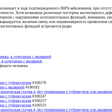
озникает в ходе подтвержденного ВИЧ-заболевания, при отсутс
енности. Хотя возможны различные паттерны когнитивного дефиц
терном с нарушениями исполнительных функций, внимания, ско
варьируется, включая смену или неравномерность проявления 
когнитивных функций встречается редко.
века, в сочетании с малярией
, в сочетании с малярией
фицита человека
нии с туберкулезом
#100170
нии с малярией
#100182
линическая стадия 4, без упоминания о туберкулезе или малярии
нии с туберкулезом
#100247
нии с туберкулезом
#100257
нии с туберкулезом
#100533
линическая стадия 4, без упоминания о туберкулезе или малярии