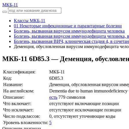
МКБ-11
Классы МКБ-11
01 Некоторые инфекционные и паразитарные болезни
Болезнь, вызванная вирусом иммунодефицита человека
Болезнь, вызванная вирусом иммунодефицита человека, в
Болезнь, вызванная ВИЧ, клиническая стадия 4, в сочета
Деменция, обусловленная вирусом иммунодефицита чело
МКБ-11
6D85.3 — Деменция, обусловле
Классификация:
МКБ-11
Код:
6D85.3
Название:
Деменция, обусловленная вирусом имм
На английском:
Dementia due to human immunodeficiency 
Описание:
есть
779 символов
Что включает:
отсутствуют включающие позиции
Что исключает:
отсутствуют исключающие позиции
Число подклассов:
0, отсутствуют уточняющие коды
Уровень вложенности:
5
Описание диагноза