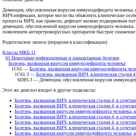
Деменция, обусловленная вирусом иммунодефицита человека, в
ВИЧ-инфекции, которое могло бы объяснить клинические особ
процессы ВИЧ, как правило, дефицит вызван подкорковым пат
деменции, обусловленной вирусом иммунодефицита человека, 
появлением антиретровирусных препаратов быстрое снижение 
Родительские записи (иерархия в классификации)
Классы МКБ-11
01 Некоторые инфекционные и паразитарные болезни
Болезнь, вызванная вирусом иммунодефицита человека
1C61 —
Болезнь, вызванная вирусом иммунодефицита чело
1C61.3 —
Болезнь, вызванная ВИЧ, клиническая стадия 4
6D85.3 — Деменция, обусловленная вирусом иммуноде
Этот же диагноз входит в другие подклассы:
Болезнь, вызванная ВИЧ, клиническая стадия 4, в сочета
Болезнь, вызванная ВИЧ, клиническая стадия 4, в сочета
Болезнь, вызванная вирусом иммунодефицита человека, к
Болезнь, вызванная ВИЧ, клиническая стадия 4, в сочета
Болезнь, вызванная ВИЧ, клиническая стадия 4, в сочета
Болезнь, вызванная ВИЧ, клиническая стадия 4, в сочета
Болезнь, вызванная вирусом иммунодефицита человека, к