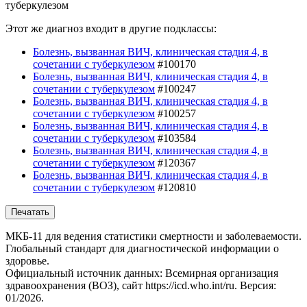
туберкулезом
Этот же диагноз входит в другие подклассы:
Болезнь, вызванная ВИЧ, клиническая стадия 4, в
сочетании с туберкулезом
#100170
Болезнь, вызванная ВИЧ, клиническая стадия 4, в
сочетании с туберкулезом
#100247
Болезнь, вызванная ВИЧ, клиническая стадия 4, в
сочетании с туберкулезом
#100257
Болезнь, вызванная ВИЧ, клиническая стадия 4, в
сочетании с туберкулезом
#103584
Болезнь, вызванная ВИЧ, клиническая стадия 4, в
сочетании с туберкулезом
#120367
Болезнь, вызванная ВИЧ, клиническая стадия 4, в
сочетании с туберкулезом
#120810
Печатать
МКБ-11 для ведения статистики смертности и заболеваемости.
Глобальный стандарт для диагностической информации о
здоровье.
Официальный источник данных: Всемирная организация
здравоохранения (ВОЗ), сайт https://icd.who.int/ru. Версия:
01/2026.