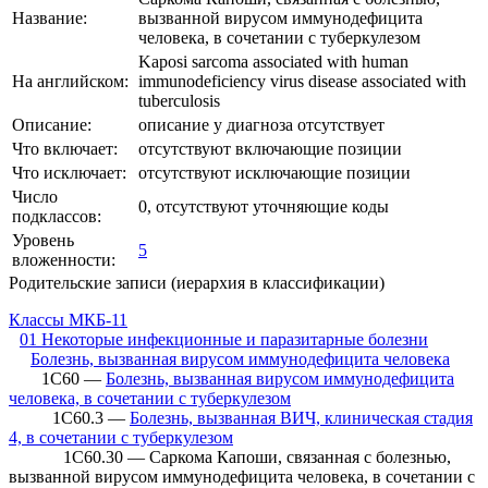
Название:
вызванной вирусом иммунодефицита
человека, в сочетании с туберкулезом
Kaposi sarcoma associated with human
На английском:
immunodeficiency virus disease associated with
tuberculosis
Описание:
описание у диагноза отсутствует
Что включает:
отсутствуют включающие позиции
Что исключает:
отсутствуют исключающие позиции
Число
0, отсутствуют уточняющие коды
подклассов:
Уровень
5
вложенности:
Родительские записи (иерархия в классификации)
Классы МКБ-11
01 Некоторые инфекционные и паразитарные болезни
Болезнь, вызванная вирусом иммунодефицита человека
1C60 —
Болезнь, вызванная вирусом иммунодефицита
человека, в сочетании с туберкулезом
1C60.3 —
Болезнь, вызванная ВИЧ, клиническая стадия
4, в сочетании с туберкулезом
1C60.30 — Саркома Капоши, связанная с болезнью,
вызванной вирусом иммунодефицита человека, в сочетании с