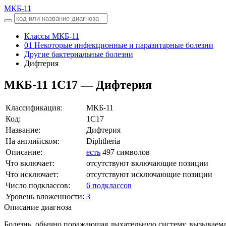
МКБ-11
Классы МКБ-11
01 Некоторые инфекционные и паразитарные болезни
Другие бактериальные болезни
Дифтерия
МКБ-11
1C17 — Дифтерия
Классификация:
МКБ-11
Код:
1C17
Название:
Дифтерия
На английском:
Diphtheria
Описание:
есть
497 символов
Что включает:
отсутствуют включающие позиции
Что исключает:
отсутствуют исключающие позиции
Число подклассов:
6 подклассов
Уровень вложенности:
3
Описание диагноза
Болезнь, обычно поражающая дыхательную систему, вызываемая 