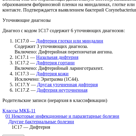
образованием фибринозной пленки на миндалинах, глотке ил
контакте. Подтверждается выявлением бактерий Corynebacterium
Уточняющие диагнозы
Диагноз с кодом 1C17 содержит 6 уточняющих диагнозов:
1C17.0 —
Дифтерия глотки или миндалин
Содержит 3 уточняющих диагноза.
Включено:
Дифтерийная перепончатая ангина.
1C17.1 —
Назальная дифтерия
1C17.2 —
Дифтерия гортани
Включено:
Дифтерийный ларинготрахеит.
1C17.3 —
Дифтерия кожи
Исключено:
Эритразма (1C44).
1C17.Y —
Другая уточненная дифтерия
1C17.Z —
Дифтерия неуточненная
Родительские записи (иерархия в классификации)
Классы МКБ-11
01 Некоторые инфекционные и паразитарные болезни
Другие бактериальные болезни
1C17 — Дифтерия